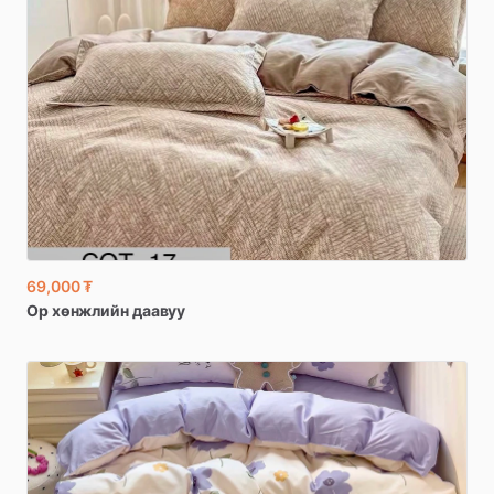
69,000 ₮
Ор
хөнжлийн
даавуу