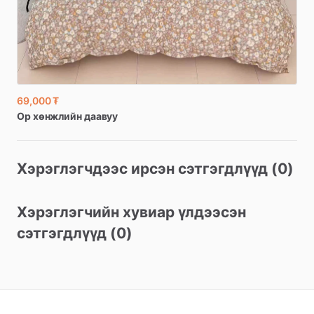
69,000 ₮
Ор
хөнжлийн
даавуу
Хэрэглэгчдээс ирсэн сэтгэгдлүүд (0)
Хэрэглэгчийн хувиар үлдээсэн
сэтгэгдлүүд (0)