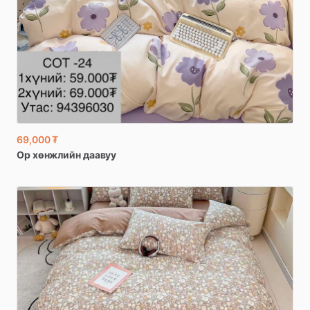
69,000 ₮
Ор
хөнжлийн
даавуу