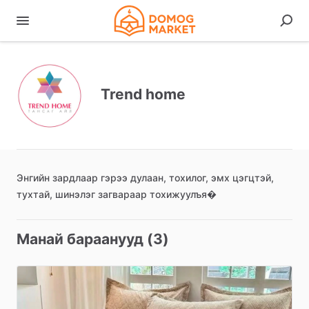
Trend home
Энгийн
зардлаар
гэрээ
дулаан
​,​
тохилог
​,​
эмх
цэгцтэй
​,​
тухтай
​,​
шинэлэг
загвараар
тохижуулъя�
Мaнай бараанууд (3)