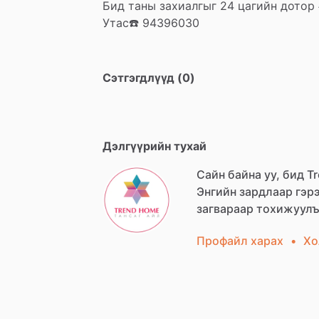
Бид
таны
захиалгыг
24
цагийн
дотор
Утас☎️
94396030
Сэтгэгдлүүд (0)
Дэлгүүрийн тухай
Сайн байна уу, бид T
Энгийн
зардлаар
гэр
загвараар
тохижуул
Профайл харах
•
Хо