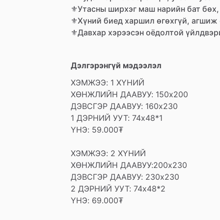
⚜️Утасны
ширхэг
маш
нарийн
бат
бөх,
⚜️Хүний
биед
харшил
өгөхгүй,
агшиж
⚜️Давхар
хэрээсэн
оёдолтой
үйлдвэр
Дэлгэрэнгүй мэдээлэл
ХЭМЖЭЭ:
1
ХҮНИЙ
ХӨНЖЛИЙН
ДААВУУ:
150х200
ДЭВСГЭР
ДААВУУ:
160х230
1
ДЭРНИЙ
УУТ:
74х48*1
ҮНЭ:
59.000₮
ХЭМЖЭЭ:
2
ХҮНИЙ
ХӨНЖЛИЙН
ДААВУУ:200х230
ДЭВСГЭР
ДААВУУ:
230х230
2
ДЭРНИЙ
УУТ:
74х48*2
ҮНЭ:
69.000₮