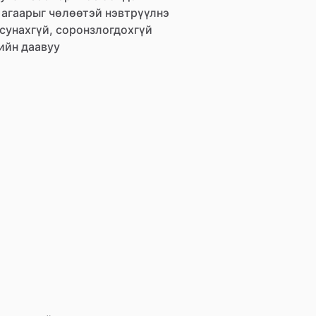
агаарыг
чөлөөтэй
нэвтрүүлнэ
сунахгүй,
соронзлогдохгүй
ийн
даавуу