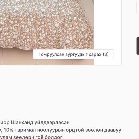
Томруулсан зургуудыг харах (3)
гиор
Шанхайд
үйлдвэрлэсэн
,
10%
таримал
ноолуурын
орцтой
зөөлөн
даавуу
улам
зөөлөрч
гоё
болдог