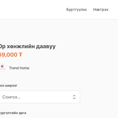
Бүртгүүлэх
Нэвтрэх
Ор
хөнжлийн
даавуу
69,000 ₮
Trend home
оо ширхэг
үргэлтийн арга