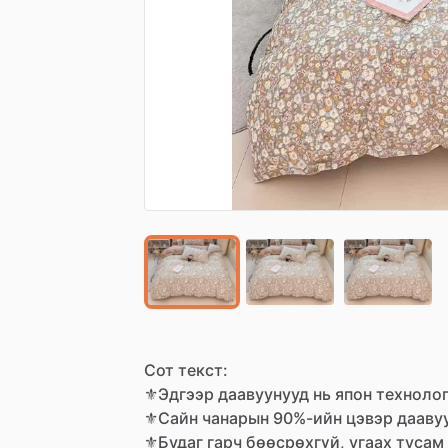
Сот
текст:
⚜️Эдгээр
даавуунууд
нь
япон
техноло
⚜️Сайн
чанарын
90%-ийн
цэвэр
даавуу
⚜️Будаг
гарч
бөөсрөхгүй,
угаах
тусам