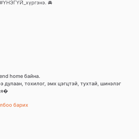
#ҮНЭГҮЙ_хүргэнэ.
🚘
rend home байна.
ээ
дулаан,
тохилог,
эмх
цэгцтэй,
тухтай,
шинэлэг
ъя�
лбоо барих