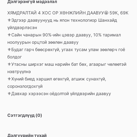
Дэлгэрэнгүй мэдээлэл
ХЯМДРАЛТАЙ
4
ХОС
ОР
ХӨНЖЛИЙН
ДААВУУ🤩
59К,
69К
⚜️Эдгээр
даавуунууд
нь
япон
технологиор
Шанхайд
үйлдвэрлэсэн
⚜️Сайн
чанарын
90%-ийн
цэвэр
даавуу,
10%
таримал
ноолуурын
орцтой
зөөлөн
даавуу
⚜️Будаг
гарч
бөөсрөхгүй,
угаах
тусам
улам
зөөлөрч
гоё
болдог
⚜️Утасны
ширхэг
маш
нарийн
бат
бөх,
агаарыг
чөлөөтэй
нэвтрүүлнэ
⚜️Хүний
биед
харшил
өгөхгүй,
агшиж
сунахгүй,
соронзлогдохгүй
⚜️Давхар
хэрээсэн
оёдолтой
үйлдвэрийн
даавуу
Сэтгэгдлүүд (0)
Дэлгүүрийн тухай