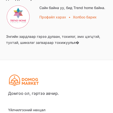
Сайн байна уу, бид Trend home байна.
Профайл харах
•
Холбоо барих
Энгийн
зардлаар
гэрээ
дулаан,
тохилог,
эмх
цэгцтэй,
тухтай,
шинэлэг
загвараар
тохижуулъя�
Домгоо ол, гэртээ авчир.
Үйлчилгээний нөхцөл