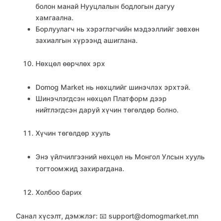
болон манай Нууцлалын бодлогын дагуу
хамгаална.
Борлуулагч нь хэрэглэгчийн мэдээллийг зөвхөн
захиалгын хүрээнд ашиглана.
Нөхцөл өөрчлөх эрх
Domog Market нь нөхцлийг шинэчлэх эрхтэй.
Шинэчлэгдсэн нөхцөл Платформ дээр
нийтлэгдсэн даруй хүчин төгөлдөр болно.
Хүчин төгөлдөр хууль
Энэ үйлчилгээний нөхцөл нь Монгол Улсын хууль
тогтоомжид захирагдана.
Холбоо барих
Санал хүсэлт, дэмжлэг: 📧 support@domogmarket.mn