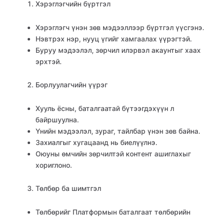
Хэрэглэгчийн бүртгэл
Хэрэглэгч үнэн зөв мэдээллээр бүртгэл үүсгэнэ.
Нэвтрэх нэр, нууц үгийг хамгаалах үүрэгтэй.
Буруу мэдээлэл, зөрчил илэрвэл акаунтыг хаах
эрхтэй.
Борлуулагчийн үүрэг
Хууль ёсны, баталгаатай бүтээгдэхүүн л
байршуулна.
Үнийн мэдээлэл, зураг, тайлбар үнэн зөв байна.
Захиалгыг хугацаанд нь биелүүлнэ.
Оюуны өмчийн зөрчилтэй контент ашиглахыг
хориглоно.
Төлбөр ба шимтгэл
Төлбөрийг Платформын баталгаат төлбөрийн