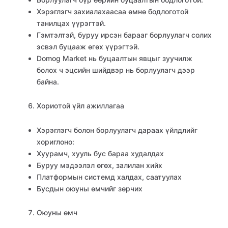
Хэрэглэгч захиалахаасаа өмнө бодлоготой
танилцах үүрэгтэй.
Гэмтэлтэй, буруу ирсэн барааг борлуулагч солих
эсвэл буцааж өгөх үүрэгтэй.
Domog Market нь буцаалтын явцыг зуучилж
болох ч эцсийн шийдвэр нь борлуулагч дээр
байна.
Хориотой үйл ажиллагаа
Хэрэглэгч болон борлуулагч дараах үйлдлийг
хориглоно:
Хуурамч, хууль бус бараа худалдах
Буруу мэдээлэл өгөх, залилан хийх
Платформын системд халдах, саатуулах
Бусдын оюуны өмчийг зөрчих
Оюуны өмч