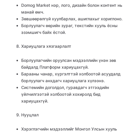
Domog Market нэр, лого, дизайн болон контент нь
манай өмч.
Зөвшөөрөлгүй хуулбарлах, ашиглахыг хориглоно.
Борлуулагч өөрийн зураг, текстийн хууль ёсны
эзэмшигч байх ёстой.
Хариуцлага хязгаарлалт
Борлуулагчийн оруулсан мэдээллийн үнэн зөв
байдалд Платформ хариуцахгүй.
Барааны чанар, хүргэлттэй холбоотой асуудалд
борлуулагч анхдагч хариуцлага хүлээнэ.
Системийн доголдол, гуравдагч этгээдийн
үйлчилгээтэй холбоотой хохиролд бид
хариуцахгүй.
Нууцлал
Хэрэглэгчийн мэдээллийг Монгол Улсын хууль