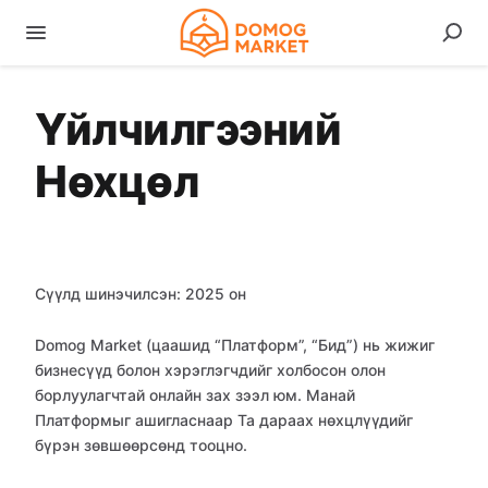
Үйлчилгээний
Нөхцөл
Сүүлд шинэчилсэн: 2025 он
Domog Market (цаашид “Платформ”, “Бид”) нь жижиг
бизнесүүд болон хэрэглэгчдийг холбосон олон
борлуулагчтай онлайн зах зээл юм. Манай
Платформыг ашигласнаар Та дараах нөхцлүүдийг
бүрэн зөвшөөрсөнд тооцно.