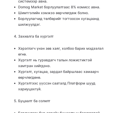
системээр авна.
Domog Market борлуулалтаас 8% комисс авна.
Шимтгэлийн хэмжээ өөрчлөгдөж болно.
Борлуулагчид төлбөрийг тогтоосон хугацаанд
шилжүүлдэг.
Захиалга ба хүргэлт
Хэрэглэгч үнэн зөв хаяг, холбоо барих мэдээлэл
өгнө.
Хүргэлт нь гуравдагч талын ложистиктэй
хамтран хийгдэнэ.
Хүргэлт, хугацаа, зардал байршлаас хамаарч
өөрчлөгдөнө.
Хүргэлтээс үүссэн сааталд Платформ шууд
хариуцахгүй.
Буцаалт ба солилт
Борлуулагч бүр өөрийн буцаалтын бодлоготой.