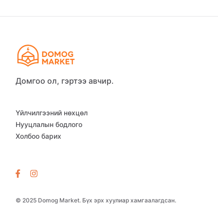
Домгоо ол, гэртээ авчир.
Үйлчилгээний нөхцөл
Нууцлалын бодлого
Холбоо барих
© 2025 Domog Market. Бүх эрх хуулиар хамгаалагдсан.