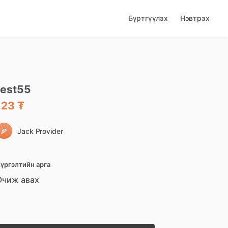
Бүртгүүлэх
Нэвтрэх
test55
123 ₮
Jack Provider
jP
үргэлтийн арга
Очиж авах