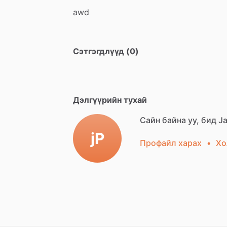
awd
Сэтгэгдлүүд (0)
Дэлгүүрийн тухай
Сайн байна уу, бид Ja
jP
Профайл харах
•
Хо