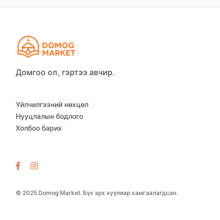
Домгоо ол, гэртээ авчир.
Үйлчилгээний нөхцөл
Нууцлалын бодлого
Холбоо барих
© 2025 Domog Market. Бүх эрх хуулиар хамгаалагдсан.