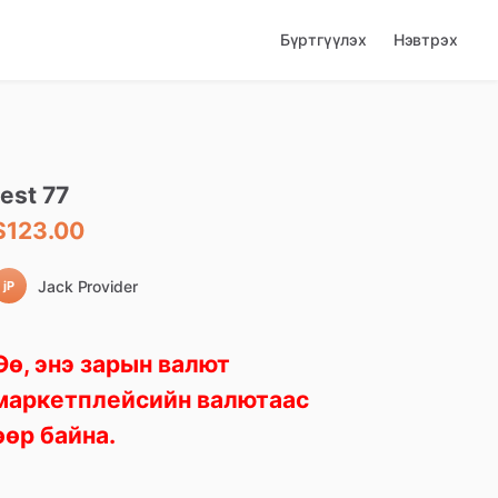
Бүртгүүлэх
Нэвтрэх
test
77
$123.00
Jack Provider
jP
Өө, энэ зарын валют
маркетплейсийн валютаас
өөр байна.