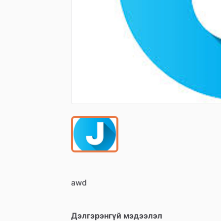
awd
Дэлгэрэнгүй мэдээлэл