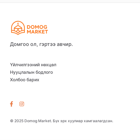
Домгоо ол, гэртээ авчир.
Үйлчилгээний нөхцөл
Нууцлалын бодлого
Холбоо барих
© 2025 Domog Market. Бүх эрх хуулиар хамгаалагдсан.