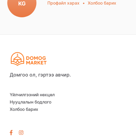
KG
Профайл харах
•
Холбоо барих
Домгоо ол, гэртээ авчир.
Үйлчилгээний нөхцөл
Нууцлалын бодлого
Холбоо барих