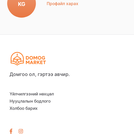
KG
Профайл харах
Домгоо ол, гэртээ авчир.
Үйлчилгээний нөхцөл
Нууцлалын бодлого
Холбоо барих