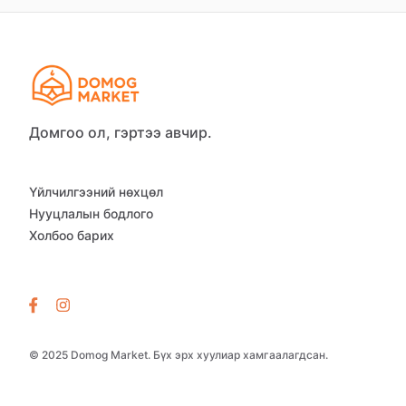
Домгоо ол, гэртээ авчир.
Үйлчилгээний нөхцөл
Нууцлалын бодлого
Холбоо барих
© 2025 Domog Market. Бүх эрх хуулиар хамгаалагдсан.