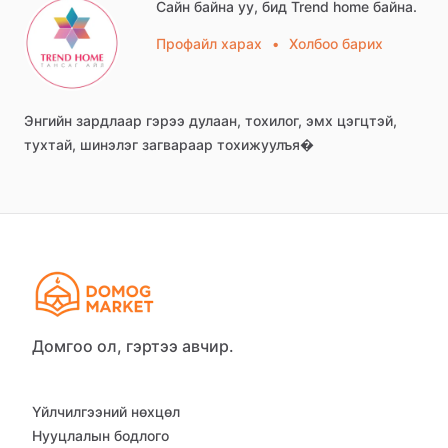
Сайн байна уу, бид Trend home байна.
Профайл харах
•
Холбоо барих
Энгийн
зардлаар
гэрээ
дулаан,
тохилог,
эмх
цэгцтэй,
тухтай,
шинэлэг
загвараар
тохижуулъя�
Домгоо ол, гэртээ авчир.
Үйлчилгээний нөхцөл
Нууцлалын бодлого