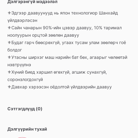
Дэлгэрэнгүй мэдээлэл
⚜️Эдгээр
даавуунууд
нь
япон
технологиор
Шанхайд
үйлдвэрлэсэн
⚜️Сайн
чанарын
90%-ийн
цэвэр
даавуу,
10%
таримал
ноолуурын
орцтой
зөөлөн
даавуу
⚜️Будаг
гарч
бөөсрөхгүй,
угаах
тусам
улам
зөөлөрч
гоё
болдог
⚜️Утасны
ширхэг
маш
нарийн
бат
бөх,
агаарыг
чөлөөтэй
нэвтрүүлнэ
⚜️Хүний
биед
харшил
өгөхгүй,
агшиж
сунахгүй,
соронзлогдохгүй
⚜️Давхар
хэрээсэн
оёдолтой
үйлдвэрийн
даавуу
Сэтгэгдлүүд (0)
Дэлгүүрийн тухай