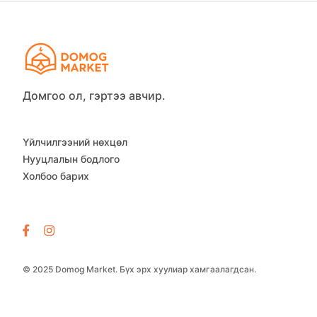
Домгоо ол, гэртээ авчир.
Үйлчилгээний нөхцөл
Нууцлалын бодлого
Холбоо барих
© 2025 Domog Market. Бүх эрх хуулиар хамгаалагдсан.