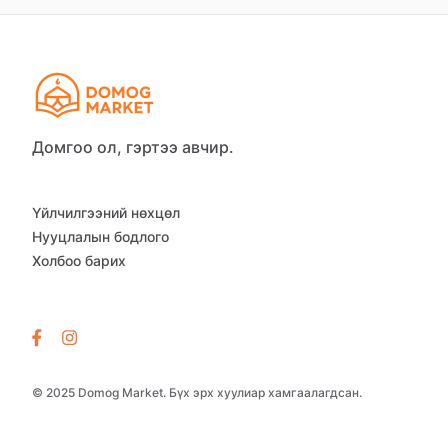
Домгоо ол, гэртээ авчир.
Үйлчилгээний нөхцөл
Нууцлалын бодлого
Холбоо барих
© 2025 Domog Market. Бүх эрх хуулиар хамгаалагдсан.