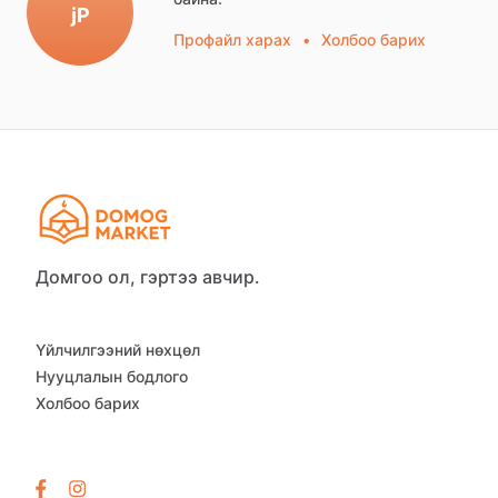
jP
Профайл харах
•
Холбоо барих
Домгоо ол, гэртээ авчир.
Үйлчилгээний нөхцөл
Нууцлалын бодлого
Холбоо барих