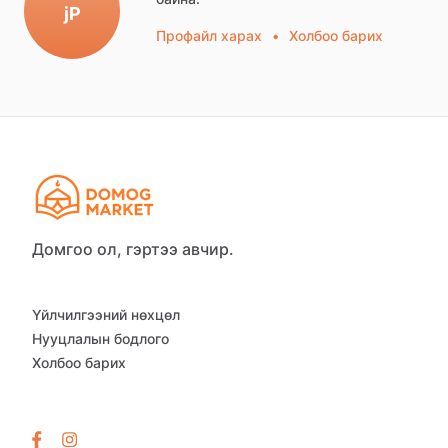
jP
Профайл харах
•
Холбоо барих
Домгоо ол, гэртээ авчир.
Үйлчилгээний нөхцөл
Нууцлалын бодлого
Холбоо барих