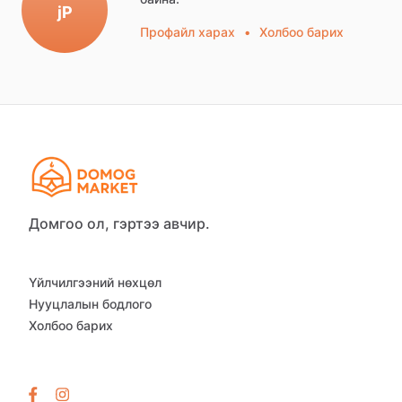
jP
Профайл харах
•
Холбоо барих
Домгоо ол, гэртээ авчир.
Үйлчилгээний нөхцөл
Нууцлалын бодлого
Холбоо барих